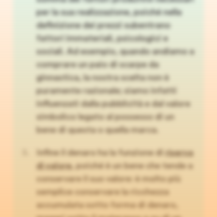
per la sua realizzazione, poiché nella
definizione dei prezzi subentrano
fattori immateriali, psicologici e
sociali. Ad esempio, quando andiamo a
comprare un paio di scarpe da
ginnastica, la nostra scelta non è
puramente razionale; siamo infatti
influenzati dalla pubblicità e dal valore
simbolico legato al possesso di un
bene di questa o quella marca.
Infine il denaro ha la funzione di
riserva
di valore
, poiché è un bene che tende a
conservare il suo valore: è molto più
semplice conservare la ricchezza
accumulata sotto forma di denaro,