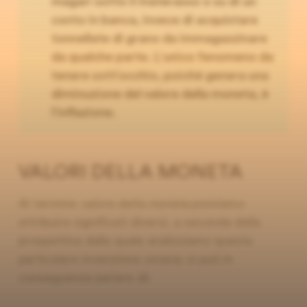
magari sotto il materasso o su di un
conto in banca, invece di acquistare
tonnellate di grano da immagazzinare
da qualche parte. L’unico fenomeno da
tenere sott’occhio, poiché genera una
diminuzione del valore della moneta, è
l’inflazione.
VALORI DELLA MONETA
Al termine
valore della moneta
possiamo
attribuire significati diversi, a seconda della
prospettiva dalla quale analizziamo questa
particolare invenzione umana; si può in
conseguenza parlare di: