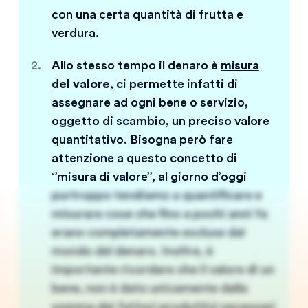
con una certa quantità di frutta e
verdura.
Allo stesso tempo il denaro è
misura
del valore
, ci permette infatti di
assegnare ad ogni bene o servizio,
oggetto di scambio, un preciso valore
quantitativo. Bisogna però fare
attenzione a questo concetto di
‘’misura di valore’’, al giorno d’oggi
purtroppo tendiamo a quantificare e
misurare cose che fino a pochi anni fa
erano completamente escluse dal
mondo del denaro. Inoltre, è
importante ricordare che il valore di un
bene, non è dato unicamente dalla
somma dei fattori produttivi necessari